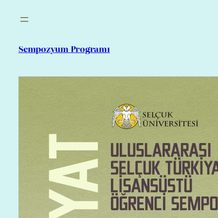
İçeriğe
geç
Sempozyum Programı